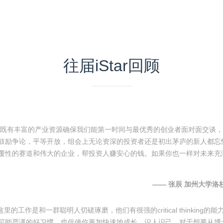
往届iStar回顾
m，在这里既有丰富的产业资源确保我们能第一时间与最优秀的创业者面对面交谈，
鼓励争论，平等开放，组会上无论资深的投资者还是初出茅庐的新人都忘
覆性的赛道和伟大的企业，帮投资人赚安心的钱。如果你也一样对未来充
—— 张辰 加州大学洛
这里的工作是和一群聪明人切磋琢磨，他们有很强的critical thinki
可能严谨的好习惯，也促使你更加快速地成长，识人识己。对于想要从博