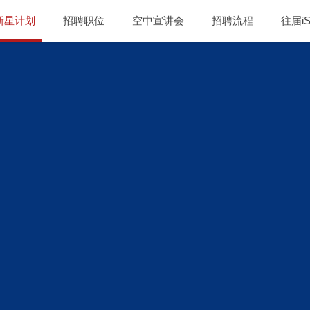
投资新星计划
招聘职位
空中宣讲会
招聘流程
往届iS