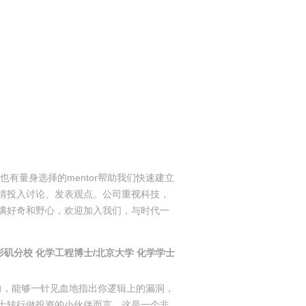
也有量身选择的mentor帮助我们快速建立
情投入讨论、发表观点。公司重视科技，
满好奇和野心，欢迎加入我们，与时代一
杉矶分校 化学工程博士/北京大学 化学学士
ng的能力，能够一针见血地指出你逻辑上的漏洞，
士转行做投资的小伙伴而言，这是一个非